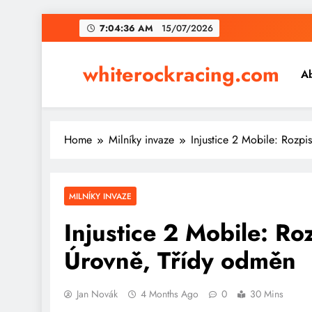
Skip
7:04:37 AM
15/07/2026
to
content
whiterockracing.com
A
Home
Milníky invaze
Injustice 2 Mobile: Rozpi
MILNÍKY INVAZE
Injustice 2 Mobile: Ro
Úrovně, Třídy odměn
Jan Novák
4 Months Ago
0
30 Mins