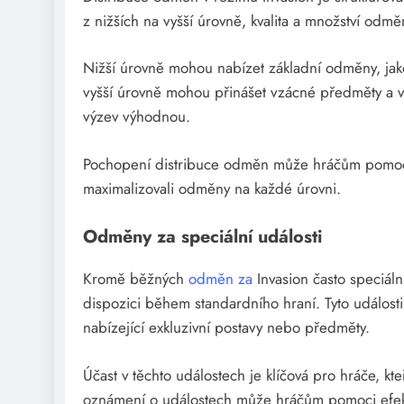
z nižších na vyšší úrovně, kvalita a množství odmě
Nižší úrovně mohou nabízet základní odměny, ja
vyšší úrovně mohou přinášet vzácné předměty a v
výzev výhodnou.
Pochopení distribuce odměn může hráčům pomoci sta
maximalizovali odměny na každé úrovni.
Odměny za speciální události
Kromě běžných
odměn za
Invasion často speciáln
dispozici během standardního hraní. Tyto událos
nabízející exkluzivní postavy nebo předměty.
Účast v těchto událostech je klíčová pro hráče, kt
oznámení o událostech může hráčům pomoci efektiv