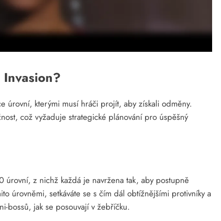
ě Invasion?
e úrovní, kterými musí hráči projít, aby získali odměny.
nost, což vyžaduje strategické plánování pro úspěšný
0 úrovní, z nichž každá je navržena tak, aby postupně
ito úrovněmi, setkáváte se s čím dál obtížnějšími protivníky a
ni-bossů, jak se posouvají v žebříčku.