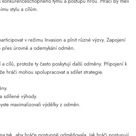
ní konkurenceschopného týmu a postupu hrou. Hráči by měli
ímu stylu a cílům.
articipovat v režimu Invasion a plnit různé výzvy. Zapojení
tup přes úrovně a odemykání odměn.
a cílů, protože ty často poskytují další odměny. Připojení k
že hráči mohou spolupracovat a sdílet strategie.
ěny.
 a sdílené výhody.
byste maximalizovali výdělky z odměn.
ána tak, aby hráče postupně odměňovala. Jak hráči postupují