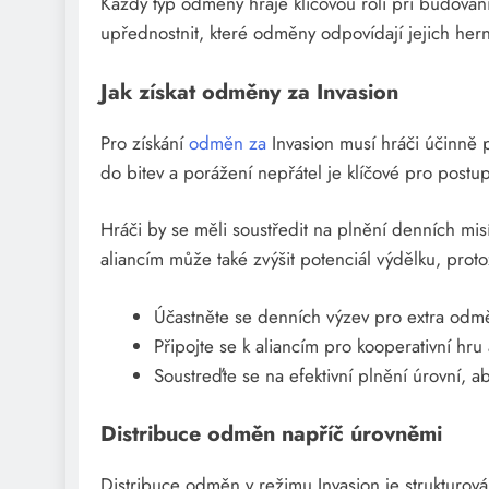
Každý typ odměny hraje klíčovou roli při budová
upřednostnit, které odměny odpovídají jejich hern
Jak získat odměny za Invasion
Pro získání
odměn za
Invasion musí hráči účinně p
do bitev a porážení nepřátel je klíčové pro pos
Hráči by se měli soustředit na plnění denních misí 
aliancím může také zvýšit potenciál výdělku, proto
Účastněte se denních výzev pro extra odm
Připojte se k aliancím pro kooperativní hru
Soustreďte se na efektivní plnění úrovní, a
Distribuce odměn napříč úrovněmi
Distribuce odměn v režimu Invasion je strukturov