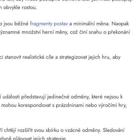
n obvykle rostou.
ko jsou běžné
fragmenty postav
a minimální měna. Naopak
ýznamné množství herní měny, což činí snahu o překonání
novit realistické cíle a strategizovat jejich hru, aby
í události představují jedinečné odměny, které nejsou k
ti mohou korespondovat s prázdninami nebo výročími hry,
eří chtějí rozšířit svou sbírku o vzácné odměny. Sledování
ně plánovat jejich strategie.